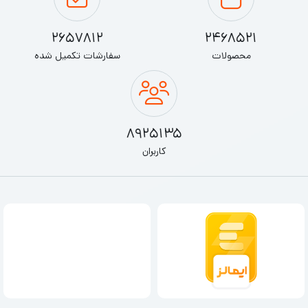
2657812
2468521
محصولات
سفارشات تکمیل شده
8925135
کاربران