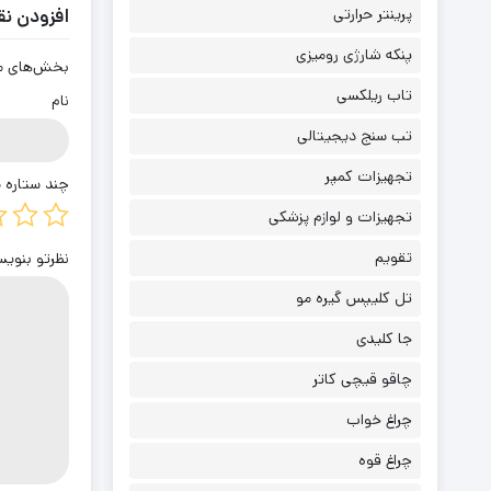
افزودن نق
پرینتر حرارتی
پنکه شارژی رومیزی
بخش‌های مور
تاب ریلکسی
نام
تب سنج دیجیتالی
تجهیزات کمپر
چند ستاره 
تجهیزات و لوازم پزشکی
تقویم
نظرتو بنو
تل کلیپس گیره مو
جا کلیدی
چاقو قیچی کاتر
چراغ خواب
چراغ قوه