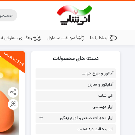
ارتباط با ما
سوالات متداول
رهگیری سفارش آن
2
9
ت
خ
ف
ی
دسته های محصولات
٪
ف
آباژور و چراغ خواب
آداپتور و شارژر
آنی شاپ
ابزار مهندسی
ابزار،تجهزات صنعتی، لوازم یدکی
اتو و حالت دهنده مو