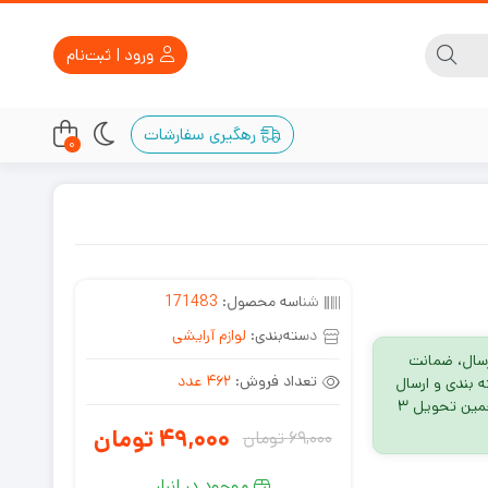
ورود | ثبت‌نام
رهگیری سفارشات
0
شناسه محصول:
171483
دسته‌بندی:
لوازم آرایشی
سال، ضمانت
تعداد فروش:
462 عدد
 روز، بسته بندی و ارسال
پیشتاز + بیمه تاپین، تخمین تحویل ۳
49,000
تومان
69,000
تومان
قیمت
قیمت
موجود در انبار