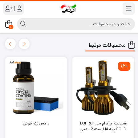
|
0
محصولات مرتبط
٪20
هدلایت ام زد ام مدل D3PRO
واکس نانو خودرو
GOLD پایه H4 بسته 2 عددی