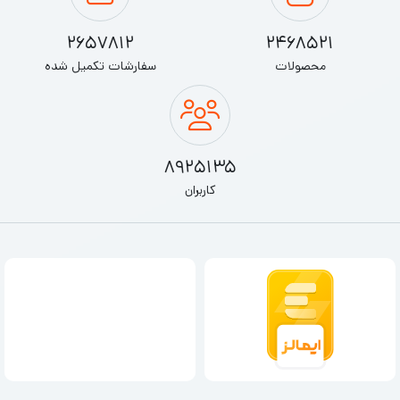
2657812
2468521
محصولات
سفارشات تکمیل شده
8925135
کاربران