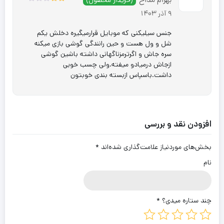
(خریدار محصول)
دارای چسب دوطرفه برای نصب روی داشبورد ماشین
نمره
9 آذر 1403
2
از
دارای قسمت مخصوص برای یادداشت شماره
5
جنس سیلیکنی که موبایل قرارمیگیره دخلش یکم
دارای حالت چسبی بسیار قوی و محکم
شل و ول هست و حین رانندگی گوشی بازی میکنه
با قابلیت چرخشی 360 درجه
سره جاش و اگرترمزناگهانی داشته باشین گوشی
ازجاش درمیادو میفته.ولی چسب خوبی
جنس پلاستیک ABS مقاوم
داشت.باسپاس ازبسته بندی خوبتون
ASP-3-6-85
افزودن نقد و بررسی
بخش‌های موردنیاز علامت‌گذاری شده‌اند
*
نام
چند ستاره میدی؟
*