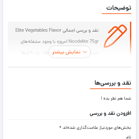
توضیحات
نقد و بررسی اجمالی Elite Vegetables Flavor
Noodelite 75gr امروزه با وجود مشغله‌های
نمایش بیشتر
بسیار و کمبود وقتی که در طول روز با آن‌ها
مواجه هستیم، طبخ غذاهای سنتی و انواع خورش‌ها غیرممکن به
نظر می‌رسد؛ به‌همین‌علت باید از غذاهایی که سریع طبخ
نقد و بررسی‌ها
می‌شوند یا غذاهای آماده و نیمه‌آماده استفاده کرد. نودالیت
برند «الیت» که با طعم‌های گوناگون عرضه می‌شود، یکی از
شما هم نظر بده !
خوش‌طعم‌ترین غذاهایی است که به‌تازگی محبوبیت زیادی پیدا
افزودن نقد و بررسی
کرده است. نحوه‌ی آماده‌سازی این غذا بسیار ساده و فقط در
بخش‌های موردنیاز علامت‌گذاری شده‌اند
*
عرض چند دقیقه قابل‌انجام است. برای طبخ این نودل، دو لیوان
نام