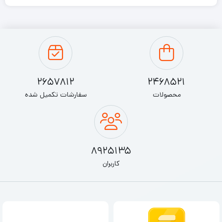
Flavor Noodelite 75gr
مشخصات
وزن
2657812
2468521
75 گرم
محصولات
سفارشات تکمیل شده
ابعاد
بسته‌بندی
17 × 12.5 سانتی‌متر
8925135
وزن
کاربران
بسته‌بندی
80 گرم
نودل