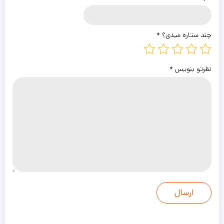
آب را داخل ظرفی مناسب به نقطه جوش برسانید. بعد از به
جوش آمدن، نودل را داخل آن ریخته و ادویه (عصاره) سبزیجات
چند ستاره میدی؟
*
داخل بسته‌بندی یا تکه‌های مرغ یا گوشت پخته، سبزیجات و...
را به آن اضافه کنید. بعد از سه دقیقه نودل با ترکیبات
نظرتو بنویس
*
دلخواهتان آماده‌ی سرو است. این محصول از‌جمله اولین
تولیدات شرکت «الیت» است. این برند غذاهای نیمه‌آماده را از
ترکیب موادغذایی خشک‌شده و جمع‌آوری‌شده طی فصول
گوناگون تهیه می‌کند. ناگفته نماند که این موادغذایی بدون
افزودن مواد نگهدارنده خشک می‌شوند تا ارزش غذایی‌شان حفظ
شود.
مشخصات محصول
Elite Vegetables