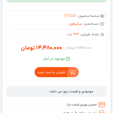
شناسه محصول:
171532
دسته‌بندی:
میکروفون
تعداد فروش:
263 عدد
14,480,000
تومان
16,640,000
تومان
قیمت
قیمت
موجود در انبار
فعلی:
اصلی:
14,480,000
16,640,000
افزودن به سبد خرید
تومان
تومان.
بود.
موجودی و قیمت بروز می باشد.
تضمین بهترین قیمت بازار
پشتیبانی روزانه ، 6 روز هفته