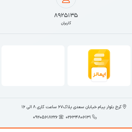
8925135
کاربران
کرج بلوار پیام خیابان سعدی پلاک67 ساعت کاری 8 الی 16
09205618226
02634806131