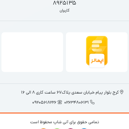
8925135
استقامت قلب و عروق می‌شود.
کاربران
ارسال به تمام نقاط ایران توسط فروشگاه انلاین
آنی شاپ
کرج بلوار پیام خیابان سعدی پلاک67 ساعت کاری 8 الی 16
09205618226
02634806131
تمامی حقوق برای آنی شاپ محفوظ است