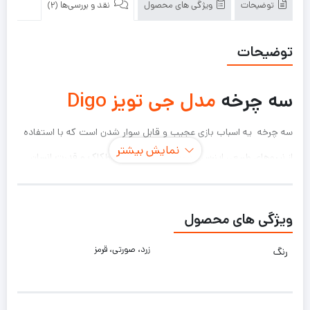
توضیحات
ویژگی های محصول
نقد و بررسی‌ها (2)
توضیحات
سه چرخه
مدل جی تویز Digo
سه چرخه یه اسباب بازی عجیب و قابل سوار شدن است که با استفاده
نمایش بیشتر
از نیروهای طبیعی اینرسی، نیروی گریز از مرکز، اصطکاک و قدرت انسان
کار می کند. احتیاجی به باتری، چرخ دنده، یا پدال نیست. فقط کافیه
که فرمون رو از یه سمت به سمت دیگه حرکت بدین و لوپ کار شروع به
ویژگی های محصول
حرکت میکند
زرد، صورتی، قرمز
رنگ
یک وسیله نقلیهٔ پدالی است که با نیروی انسان حرکت می‌کند. سه چرخه
دارای سه چرخ متصل به یک شاسی است که یک چرخ در جلو و دو چرخ