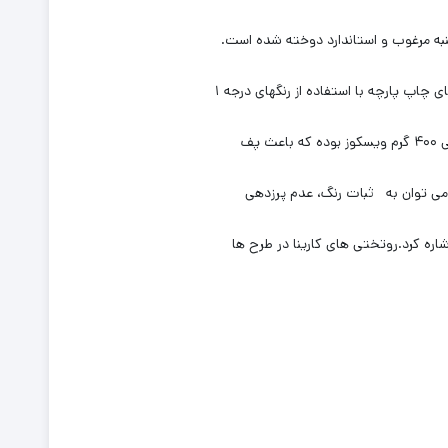
چاپ پارچه با استفاده از رنگهای درجه ۱
ی توان به ﺛﺒﺎت رﻧﮓ، ﻋﺪم ﭘﺮزدﻫﯽ
اره کرد.روتختی های کارینا در طرح ها