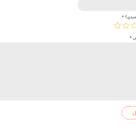
میدی؟
*
یس
*