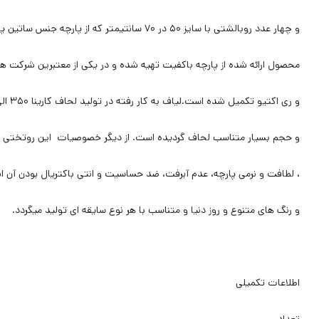
و چهار عدد روبالشتی با سایز ۵۰ در ۷۰ سانتیمتر که از پارچه جنس ساتین پنبه ﻣﺮﻏﻮب و اﺳﺘﺎﻧﺪارد دوخته شده است.
محصول ارائه شده از پارچه باکفیت تهیه شده و در یکی از معتبرین شرکت های 
و ری اکتیو تکمیل شده است.لیاف به کار رفته در تولید لحاف کارینا ۳۵۰ الی ۴۰۰ گرم ویسکوز بوده که باعث پف
و حجم بسیار متناسب لحاف گردیده است. از دیگر ﺧﺼﻮﺻﯿﺎت این روتختی م
، ﻟﻄﺎﻓﺖ و ﻧﺮﻣﯽ پارچه، عدم آﺑﺮﻓﺖ، ضد حساسیت و انتی باکتریال بودن آن اش
و رنگ های متنوع و روز دنیا و متناسب با هر نوع سایقه ای تولید میگردد.
اطلاعات تکمیلی