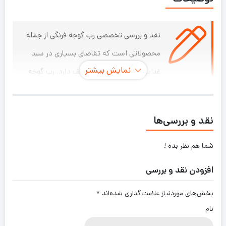
نقد و بررسی تخصصی رب گوجه فرنگی از جمله
محصولاتی است که تقاضای بسیاری در سبد
نمایش بیشتر
غذایی مردم کشورهای مختلف دارد. رب گوجه
فرنگی پس از حرارات دادن گوجه فرنگی طی چندین ساعت جهت
تغلیظ و تبخیر آب و حذف پوست و دانه تهیه می شود و با
نقد و بررسی‌ها
توجه به نیاز مشتری در اشکال، غلظت و طعم های مختلف بسته
بندی و به بازار عرضه می شود. رب گوجه فرنگی خواص متعددی
شما هم نظر بده !
دارد که برخی از آنها عبارتند از: سرشار از ویتامین های A، C، B3،
افزودن نقد و بررسی
B6، E و k کاهنده خطر ابتلاء به سرطان کاهنده خطر حملات
بخش‌های موردنیاز علامت‌گذاری شده‌اند
*
قلبی نشاط بخش و کاهنده خستگی شاداب کننده پوست
نام